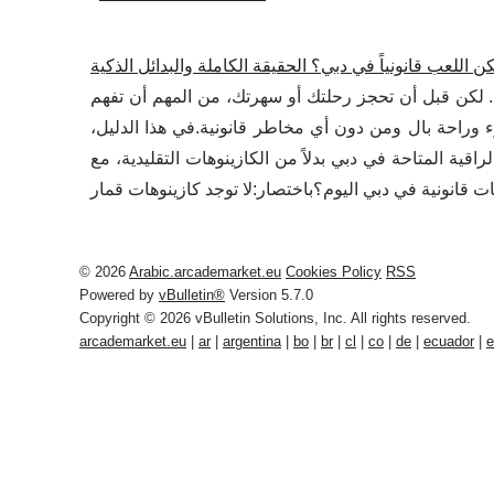
ن اللعب قانونياً في دبي؟ الحقيقة الكاملة والبدائل الذكية
بح. لكن قبل أن تحجز رحلتك أو سهرتك، من المهم أن تفهم
ء وراحة بال ومن دون أي مخاطر قانونية.في هذا الدليل،
ية المتاحة في دبي بدلاً من الكازينوهات التقليدية، مع
© 2026
Arabic.arcademarket.eu
Cookies Policy
RSS
Powered by
vBulletin®
Version 5.7.0
Copyright © 2026 vBulletin Solutions, Inc. All rights reserved.
arcademarket.eu
|
ar
|
argentina
|
bo
|
br
|
cl
|
co
|
de
|
ecuador
|
e