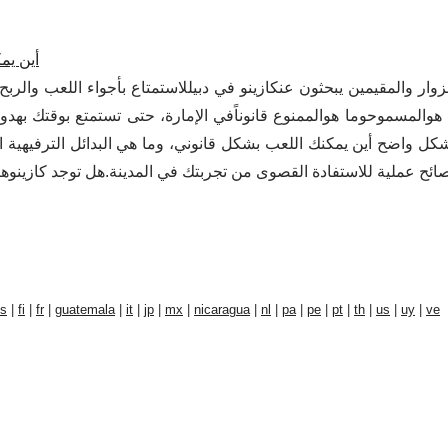
أين يمك
زوار والمقيمين يبحثون عنكازينو في دبيللاستمتاع بأجواء اللعب والر
هوالمسموحوما هوالممنوع قانوناًفي الإمارة، حتى تستمتع بوقتك بهدو
 واضح أين يمكنك اللعب بشكل قانوني، وما هي البدائل الترفيهية الراق
s
|
fi
|
fr
|
guatemala
|
it
|
jp
|
mx
|
nicaragua
|
nl
|
pa
|
pe
|
pt
|
th
|
us
|
uy
|
ve