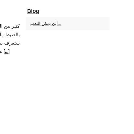
Blog
أين يمكن اللعب...
كثير من ال
بالضبط ما 
ستعرف بشكل
]
...
نصائح عملية للاستفادة القصوى من تجربتك في المدينة.هل توجد كازينوهات قانونية في دبي اليوم؟باختصار:لا توجد كازينوهات قمار [